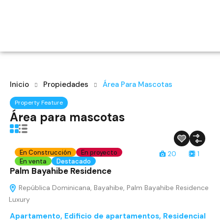
Inicio
Propiedades
Área Para Mascotas
Property Feature
Área para mascotas
En Construcción
En proyecto
20
1
En venta
Destacado
Palm Bayahibe Residence
República Dominicana, Bayahibe, Palm Bayahibe Residence
Luxury
Apartamento
,
Edificio de apartamentos
,
Residencial