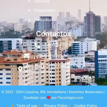
Servicios
Propiedades
Contactos
Contactos
+1 (809) 299 5767
info@casalinainmobiliaria.com
Zorry Plaza, Av Sta Rosa 72, La
Romana 22000
© 2023 - 2024 Casalina, SRL Inmobiliaria | Derechos Reservados |
Diseñado con
por Tecnolapiz.com
Term of use
Privacy Policy
Cookie Policy