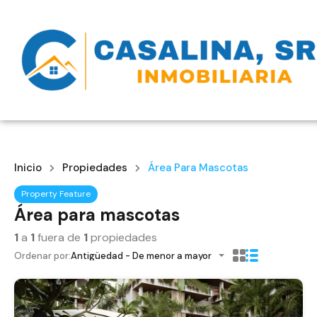
Inicio
Propiedades
Área Para Mascotas
Property Feature
Área para mascotas
1
a
1
fuera de
1
propiedades
Ordenar por:
Antigüedad - De menor a mayor