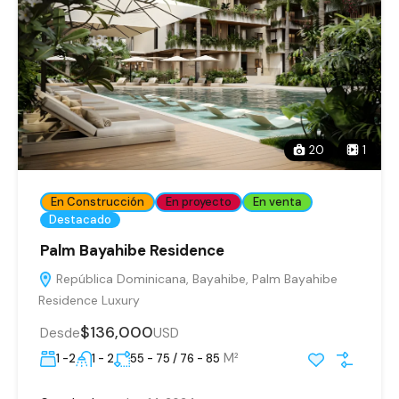
20
1
En Construcción
En proyecto
En venta
Destacado
Palm Bayahibe Residence
República Dominicana, Bayahibe, Palm Bayahibe
Residence Luxury
$136,000
Desde
USD
M²
1 -2
1 - 2
55 - 75 / 76 - 85