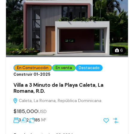
6
En Construcción
En venta
Destacado
Construir 01-2025
Villa a 3 Minuto de la Playa Caleta, La
Romana, R.D.
Caleta, La Romana, República Dominicana
$185,000
USD
M²
3
2
185