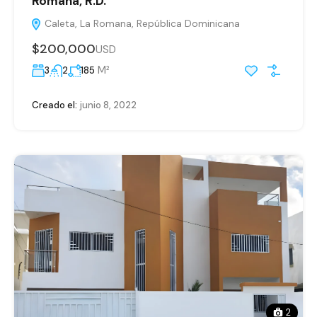
Romana, R.D.
Caleta, La Romana, República Dominicana
$200,000
USD
M²
3
2
185
Creado el:
junio 8, 2022
2