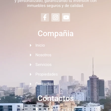
y personalizado, garantizando tu inversión con
inmuebles seguros y de calidad.
Compañia
Inicio
Nosotros
Servicios
Propiedades
Contactos
Contactos
+1 (809) 299 5767