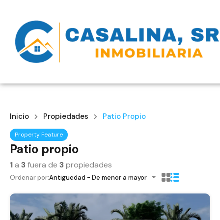
Inicio
Propiedades
Patio Propio
Property Feature
Patio propio
1
a
3
fuera de
3
propiedades
Ordenar por:
Antigüedad - De menor a mayor