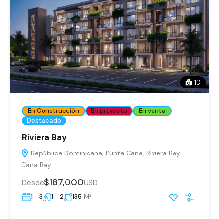
10
En Construcción
En proyecto
En venta
Destacado
Riviera Bay
República Dominicana, Punta Cana, Riviera Bay
Cana Bay
$187,000
Desde
USD
M²
1 - 3
1 - 2
135