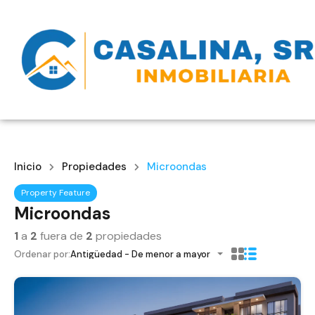
Inicio
Propiedades
Microondas
Property Feature
Microondas
1
a
2
fuera de
2
propiedades
Ordenar por:
Antigüedad - De menor a mayor