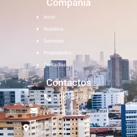
Compañia
Inicio
Nosotros
Servicios
Propiedades
Contactos
Contactos
+1 (809) 299 5767
info@casalinainmobiliaria.com
Zorry Plaza, Av Sta Rosa 72, La
Romana 22000