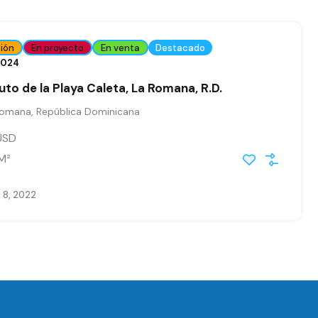
ión
En proyecto
En venta
Destacado
2024
nuto de la Playa Caleta, La Romana, R.D.
Romana, República Dominicana
USD
M²
 8, 2022