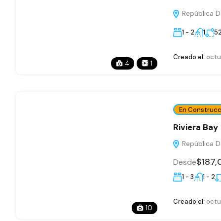
República D
1 - 2
1
52
Creado el:
octu
4
1
En Construcc
Riviera Bay
República D
$187
Desde
1 - 3
1 - 2
Creado el:
octu
10