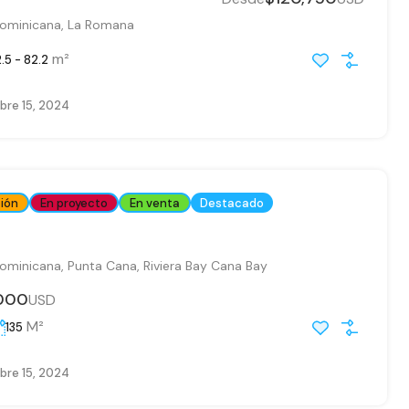
ominicana, La Romana
m²
.5 - 82.2
bre 15, 2024
ión
En proyecto
En venta
Destacado
ominicana, Punta Cana, Riviera Bay Cana Bay
,000
USD
M²
135
bre 15, 2024