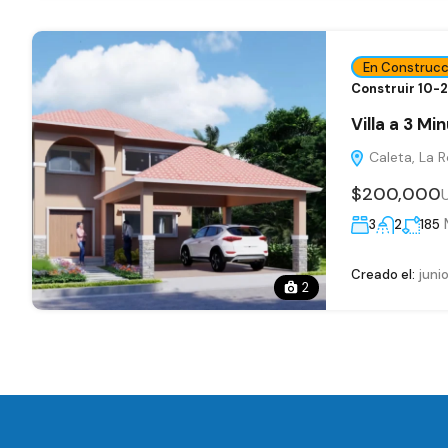
En Construcc
Construir 10-
Villa a 3 Mi
Caleta, La 
$200,000
3
2
185
Creado el:
junio
2