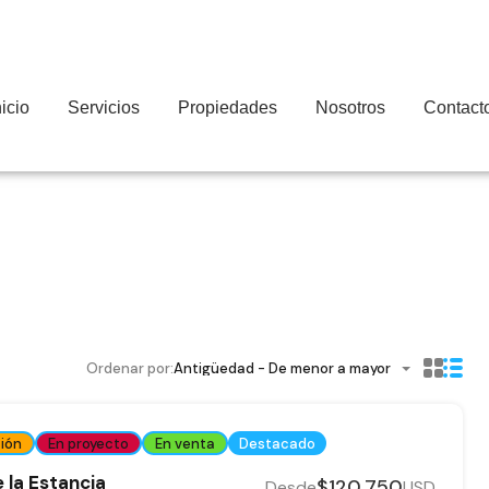
nicio
Servicios
Propiedades
Nosotros
Contact
Ordenar por:
Antigüedad - De menor a mayor
ión
En proyecto
En venta
Destacado
 la Estancia
$120,750
Desde
USD