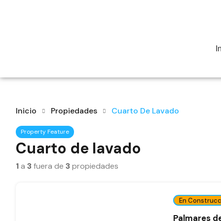
I
Inicio
Propiedades
Cuarto De Lavado
Property Feature
Cuarto de lavado
1
a
3
fuera de
3
propiedades
En Construcc
Palmares de